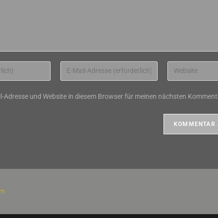
Gib
Gib
deine
deine
E-
Website-
l-Adresse und Website in diesem Browser für meinen nächsten Kommenta
Mail-
URL
Adresse
ein
zum
(optional)
Kommentieren
ein
um