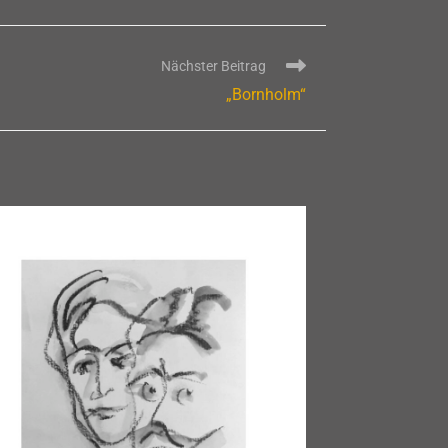
Nächster Beitrag
„Bornholm“