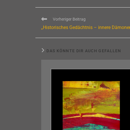
Weitere
Vorheriger Beitrag
Artikel
„Historisches Gedächtnis – innere Dämone
ansehen
DAS KÖNNTE DIR AUCH GEFALLEN