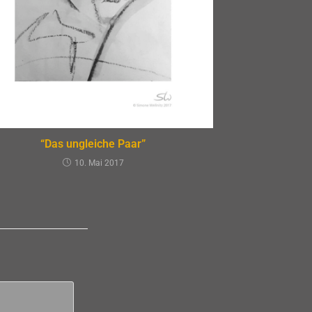
“Das ungleiche Paar”
10. Mai 2017