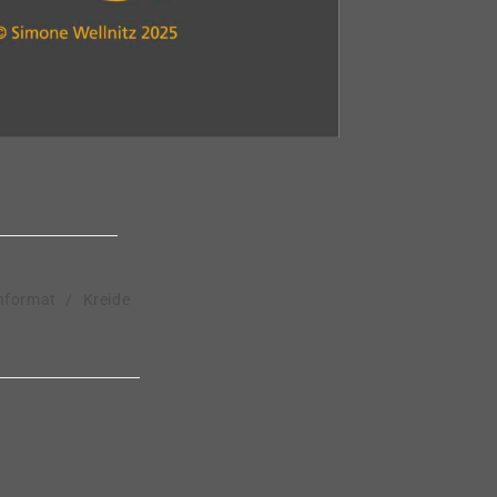
hformat
/
Kreide