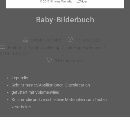
Baby-Bilderbuch
Beitrags-
Beitrag
Simone Wellnitz
17. Mai 2021
Autor:
veröffentlicht:
Beitrags-
Bücher
/
Kinderspielzeug
/
mit Applikationen
/
Kategorie:
STOFFLICHES
Beitrags-
0 Kommentare
Kommentare:
Leporello
Schnittmuster/Applikationen: Eigenkreation
gefüttert mit Volumenvlies
Knisterfolie und verschiedene Materialien zum Tasten
verarbeitet