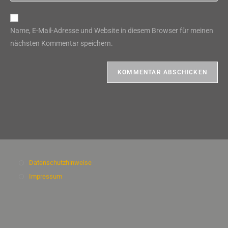
Kommentieren
Adresse
Website-
ein
zum
URL
Name, E-Mail-Adresse und Website in diesem Browser für meinen
Kommentieren
ein
nächsten Kommentar speichern.
ein
(optional)
Datenschutzhinweise
Impressum