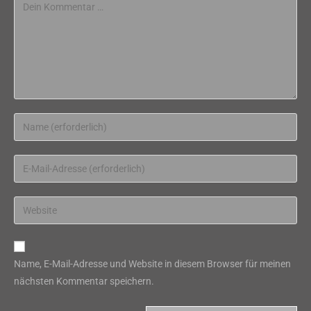
Kommentar
Gib
deinen
Namen
Gib
oder
deine
Benutzernamen
E-
Gib
zum
Mail-
deine
Kommentieren
Adresse
Website-
ein
zum
URL
Name, E-Mail-Adresse und Website in diesem Browser für meinen
Kommentieren
ein
nächsten Kommentar speichern.
ein
(optional)