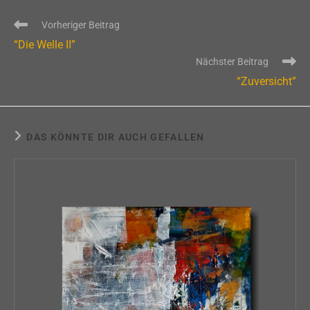
Weitere
Vorheriger Beitrag
Artikel
“Die Welle II”
ansehen
Nächster Beitrag
“Zuversicht”
DAS KÖNNTE DIR AUCH GEFALLEN