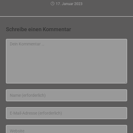
17. Januar 2023
Schreibe einen Kommentar
Kommentar
Gib
deinen
Namen
Gib
oder
deine
Benutzernamen
E-
Gib
zum
Mail-