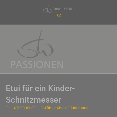
Zum
Simone Wellnitz
Inhalt
springen
Etui für ein Kinder-
Schnitzmesser
>
STOFFLICHES
>
Etui für ein Kinder-Schnitzmesser