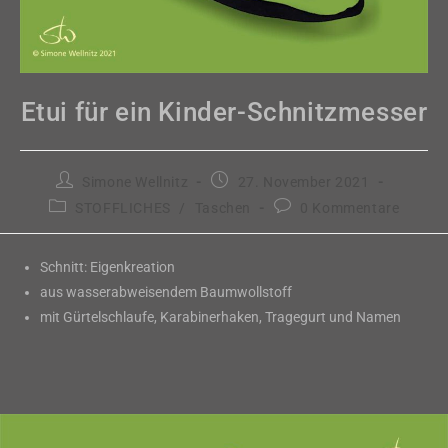
Etui für ein Kinder-Schnitzmesser
Beitrags-
Beitrag
Simone Wellnitz
27. November 2021
Autor:
veröffentlicht:
Beitrags-
Beitrags-
STOFFLICHES
/
Taschen
0 Kommentare
Kategorie:
Kommentare:
Schnitt: Eigenkreation
aus wasserabweisendem Baumwollstoff
mit Gürtelschlaufe, Karabinerhaken, Tragegurt und Namen