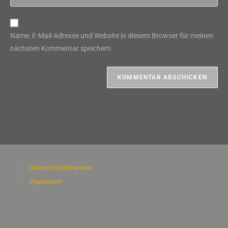
deine
Kommentieren
Adresse
Website-
ein
zum
URL
Name, E-Mail-Adresse und Website in diesem Browser für meinen
Kommentieren
ein
nächsten Kommentar speichern.
ein
(optional)
Datenschutzhinweise
Impressum