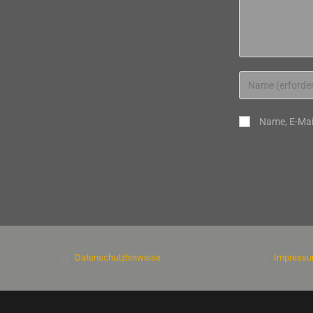
Gib
deinen
Namen
Name, E-Mai
oder
Benutzernamen
zum
Kommentieren
ein
Datenschutzhinweise
Impress