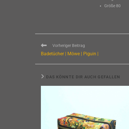
Größe 80
Weitere
Vorheriger Beitrag
Artikel
Badetücher | Möwe | Piguin |
ansehen
DAS KÖNNTE DIR AUCH GEFALLEN