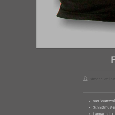
Beitrags-
Simone Wellni
Autor:
aus Baumwoll
Schnittmuster
Langarmshirt