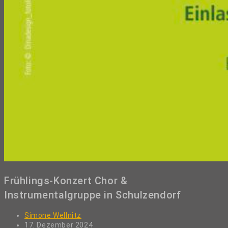
Frühlings-Konzert Chor &
Instrumentalgruppe in Schulzendorf
Beitrags-
Simone Wellnitz
Autor:
Beitrag
17. Dezember 2024