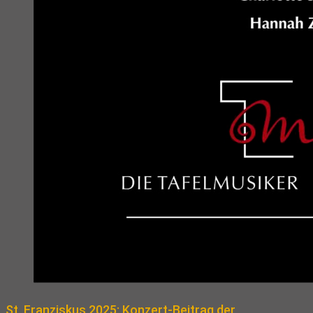
St. Franziskus 2025: Konzert-Beitrag der