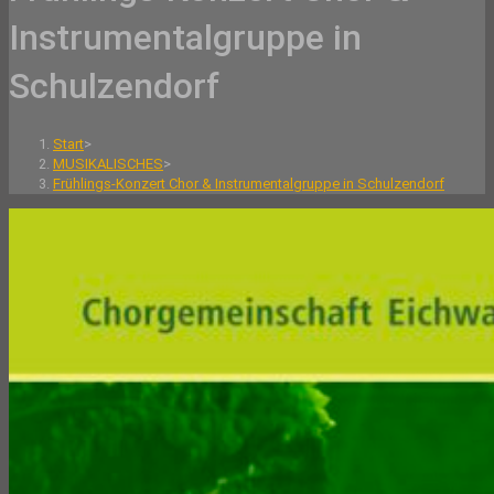
Instrumentalgruppe in
Schulzendorf
Start
>
MUSIKALISCHES
>
Frühlings-Konzert Chor & Instrumentalgruppe in Schulzendorf