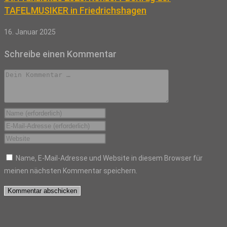
TAFELMUSIKER in Friedrichshagen
16. Januar 2025
Schreibe einen Kommentar
Kommentar
Gib
deinen
Gib
Namen
deine
Gib
oder
E-
deine
Name, E-Mail-Adresse und Website in diesem Browser für
Benutzernamen
Mail-
Website-
meinen nächsten Kommentar speichern.
zum
Adresse
URL
Kommentieren
zum
ein
ein
Kommentieren
(optional)
ein