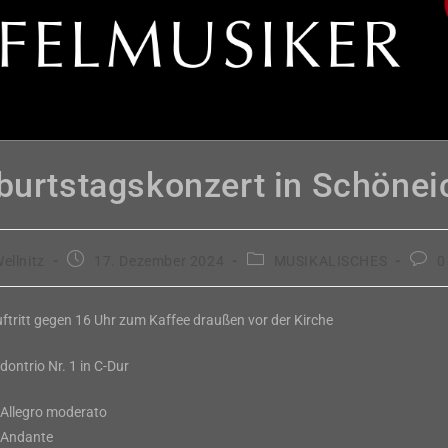
burtstagskonzert in Schönei
Beitrag
Beitrags-
Beitr
ellnitz
17. Dezember 2024
MUSIKALISCHES
0
veröffentlicht:
Kategorie:
Komm
uftritt gegen 16 Uhr zum Kaffee draußen vor der Kirche
ontrio Nr. 1 in C-Dur
 Allegro moderato
z Andante