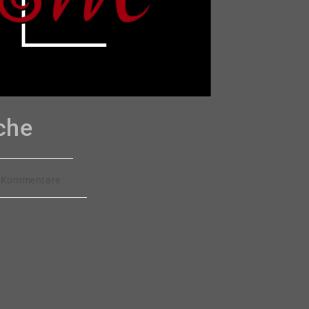
che
ags-
 Kommentare
entare: