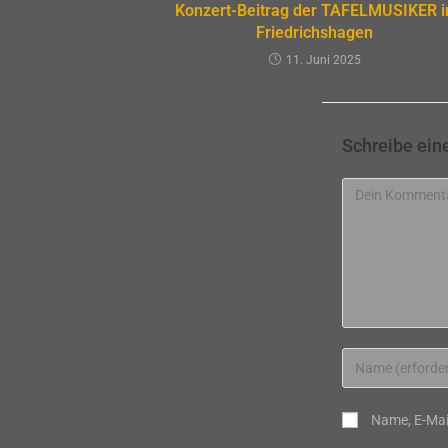
Konzert-Beitrag der TAFELMUSIKER i
Friedrichshagen
11. Juni 2025
Schreibe ei
Kommentar
Gib
deinen
Namen
Name, E-Mai
oder