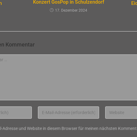
Konzert GosPop in Schulzendorf
Ei
n
17. Dezember 2024
nen Kommentar
Gib
Gib
deine
deine
E-
Website-
l-Adresse und Website in diesem Browser für meinen nächsten Kommenta
Mail-
URL