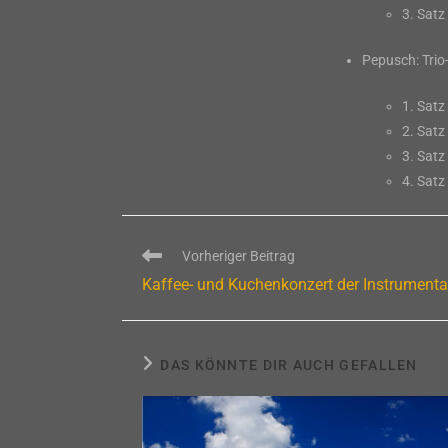
3. Satz
Pepusch: Trio
1. Satz
2. Satz
3. Satz
4. Satz
Weitere
Vorheriger Beitrag
Artikel
Kaffee- und Kuchenkonzert der Instrumenta
ansehen
DAS KÖNNTE DIR AUCH GEFALLEN