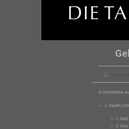
Ge
Beitrags-
Simone W
Autor:
In Schöneiche, A
J. Haydn: Lond
1. Satz
2. Sat