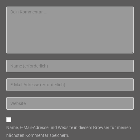
Kommentar
Gib
deinen
Namen
Gib
oder
deine
Benutzernamen
E-
Gib
zum
Mail-
deine
Kommentieren
Adresse
Website-
ein
zum
URL
Name, E-Mail-Adresse und Website in diesem Browser für meinen
Kommentieren
ein
nächsten Kommentar speichern.
ein
(optional)