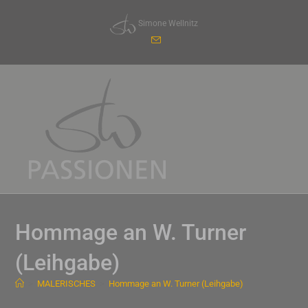
Zum
Simone Wellnitz
Inhalt
springen
Hommage an W. Turner
(Leihgabe)
>
MALERISCHES
>
Hommage an W. Turner (Leihgabe)