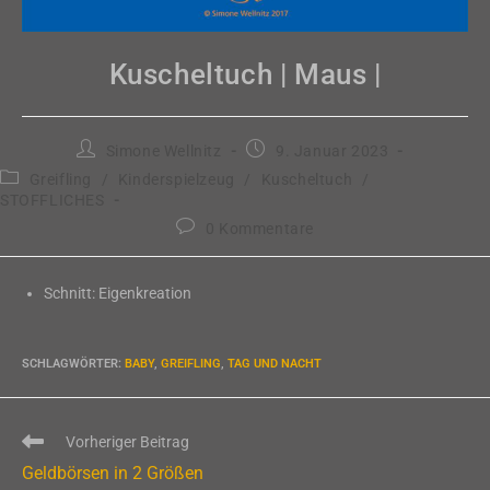
Kuscheltuch | Maus |
Beitrags-
Beitrag
Simone Wellnitz
9. Januar 2023
Autor:
veröffentlicht:
Beitrags-
Greifling
/
Kinderspielzeug
/
Kuscheltuch
/
Kategorie:
STOFFLICHES
Beitrags-
0 Kommentare
Kommentare:
Schnitt: Eigenkreation
SCHLAGWÖRTER
:
BABY
,
GREIFLING
,
TAG UND NACHT
Weitere
Vorheriger Beitrag
Artikel
Geldbörsen in 2 Größen
ansehen