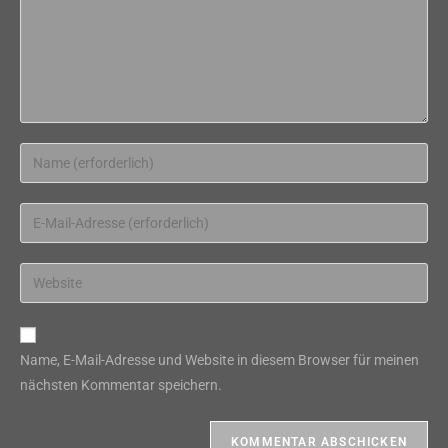
Gib
deinen
Namen
Gib
oder
deine
Benutzernamen
E-
Gib
zum
Mail-
deine
Kommentieren
Adresse
Website-
ein
zum
URL
Name, E-Mail-Adresse und Website in diesem Browser für meinen
Kommentieren
ein
nächsten Kommentar speichern.
ein
(optional)