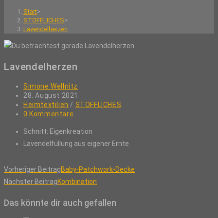
Start
>
STOFFLICHES
>
Lavendelherzen
Lavendelherzen
Beitrags-
Simone Wellnitz
Autor:
Beitrag
28. August 2021
veröffentlicht:
Beitrags-
Heimtextilien
/
STOFFLICHES
Kategorie:
Beitrags-
0 Kommentare
Kommentare:
Schnitt: Eigenkreation
Lavendelfüllung aus eigener Ernte
Weitere
Vorheriger Beitrag
Baby-Patchwork-Decke
Artikel
Nächster Beitrag
Kombination
ansehen
Das könnte dir auch gefallen