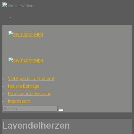
Zum
Simone Wellnitz
Inhalt
springen
Viel Spaß beim Stöbern!
Neuste Beiträge
Datenschutzerklärung
Impressum
Diese
Website
Lavendelherzen
durchsuchen