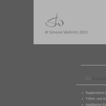
Beitrags-
Kinderb
Kategorie:
Raglanshirts
T-Shirt- und 
Applikation E