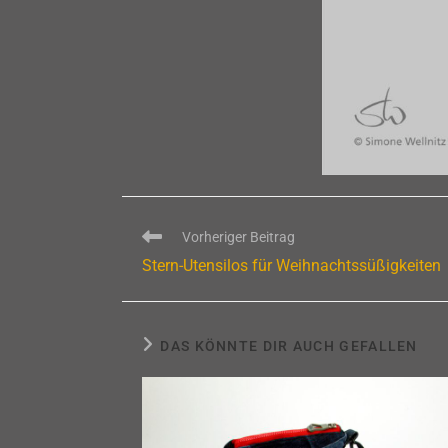
Weitere
Vorheriger Beitrag
Artikel
Stern-Utensilos für Weihnachtssüßigkeiten
ansehen
DAS KÖNNTE DIR AUCH GEFALLEN