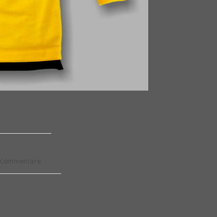
gs-
 Kommentare
ntare: