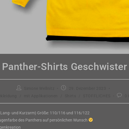
Panther-Shirts Geschwister
Beitrags-
Beitrag
Simone Wellnitz
29. Dezember 2023
Autor:
veröffentlicht:
Beitra
ekleidung
/
mit Applikationen
/
Shirts
/
STOFFLICHES
0
Komme
 (Lang- und Kurzarm) Größe: 110/116 und 116/122
Augenfarbe des Panthers auf persönlichen Wunsch
igenkreation