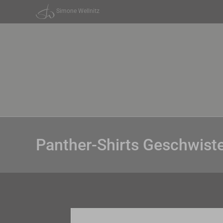
Zum
Simone Wellnitz
Inhalt
springen
Panther-Shirts Geschwist