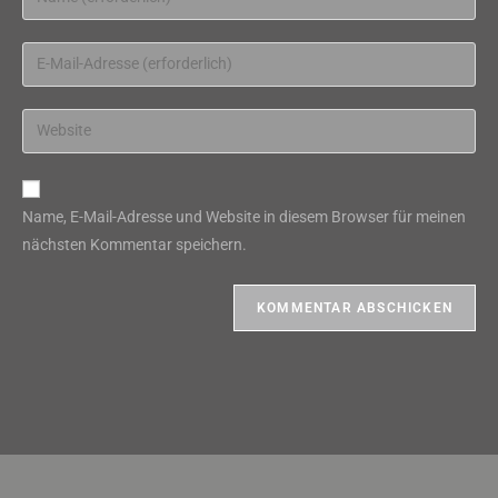
deinen
Namen
Gib
oder
deine
Benutzernamen
E-
Gib
zum
Mail-
deine
Kommentieren
Adresse
Website-
ein
zum
URL
Name, E-Mail-Adresse und Website in diesem Browser für meinen
Kommentieren
ein
nächsten Kommentar speichern.
ein
(optional)