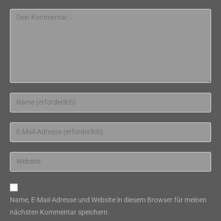
Kommentar
Gib
deinen
Namen
Gib
oder
deine
Benutzernamen
E-
Gib
zum
Mail-
deine
Kommentieren
Adresse
Website-
ein
zum
URL
Name, E-Mail-Adresse und Website in diesem Browser für meinen
Kommentieren
ein
nächsten Kommentar speichern.
ein
(optional)