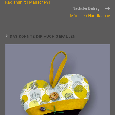
Raglanshirt | Mäuschen |
ansehen
Nächster Beitrag
Mädchen-Handtasche
DAS KÖNNTE DIR AUCH GEFALLEN