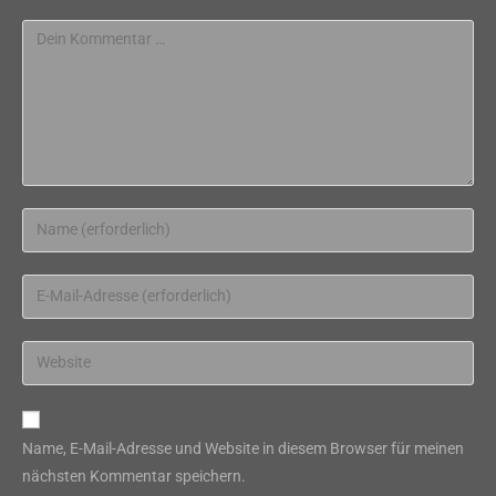
Kommentar
Gib
deinen
Namen
Gib
oder
deine
Benutzernamen
E-
Gib
zum
Mail-
deine
Kommentieren
Adresse
Website-
ein
zum
URL
Name, E-Mail-Adresse und Website in diesem Browser für meinen
Kommentieren
ein
nächsten Kommentar speichern.
ein
(optional)