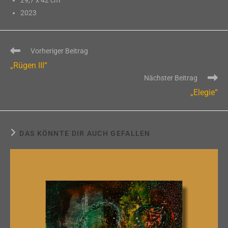
29,7 x 42 cm
2023
Weitere
Vorheriger Beitrag
Artikel
„Rügen III“
ansehen
Nächster Beitrag
„Elegie“
DAS KÖNNTE DIR AUCH GEFALLEN