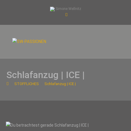
Zum
Simone Wellnitz
Inhalt
springen
Schlafanzug | ICE |
>
STOFFLICHES
>
Schlafanzug | ICE |