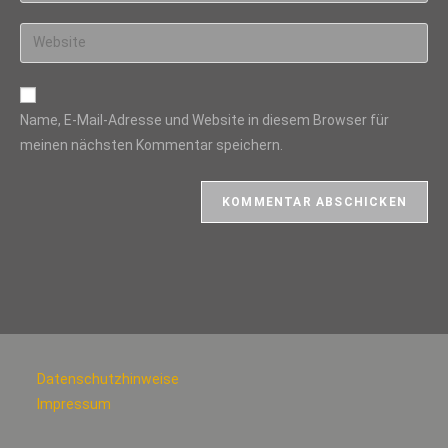
Benutzernamen
E-
Gib
zum
Mail-
deine
Kommentieren
Adresse
Website-
ein
zum
URL
Name, E-Mail-Adresse und Website in diesem Browser für
Kommentieren
ein
meinen nächsten Kommentar speichern.
ein
(optional)
Datenschutzhinweise
Impressum