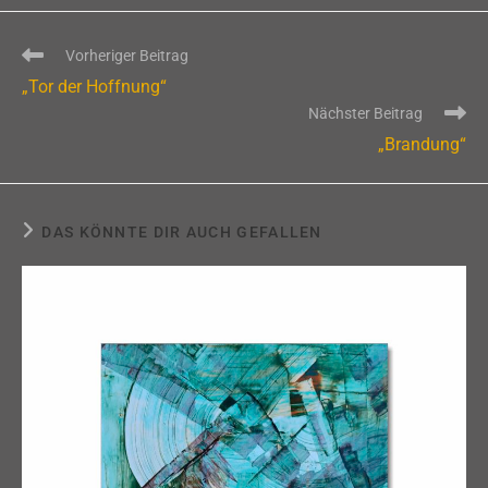
Weitere
Vorheriger Beitrag
Artikel
„Tor der Hoffnung“
ansehen
Nächster Beitrag
„Brandung“
DAS KÖNNTE DIR AUCH GEFALLEN