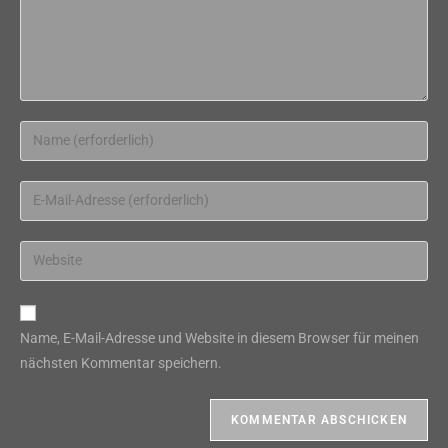
Gib
deinen
Namen
Gib
oder
deine
Benutzernamen
E-
Gib
zum
Mail-
deine
Kommentieren
Adresse
Website-
ein
zum
URL
Name, E-Mail-Adresse und Website in diesem Browser für meinen
Kommentieren
ein
nächsten Kommentar speichern.
ein
(optional)