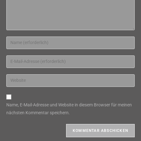
Gib
deinen
Namen
Gib
oder
deine
Benutzernamen
E-
Gib
zum
Mail-
deine
Kommentieren
Adresse
Website-
ein
zum
URL
Name, E-Mail-Adresse und Website in diesem Browser für meinen
Kommentieren
ein
nächsten Kommentar speichern.
ein
(optional)