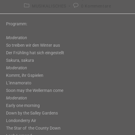
Autor:
veröffentlicht:
Beitrags-
Beitrags-
MUSIKALISCHES
0 Kommentare
Kategorie:
Kommentare:
Programm:
Moderation
So treiben wir den Winter aus
Der Frühling hat sich eingestellt
Sakura, sakura
Moderation
Kommt, ihr Gspielen
L’innamorato
Soon may the Wellerman come
Moderation
Early one morning
Down by the Salley Gardens
Londonderry Air
The Star of the County Down