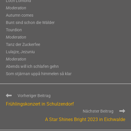
Loch Lomond
Moderation
Autumn comes
Bunt sind schon die Wälder
Tourdion
Moderation
Tanz der Zuckerfee
Lulajze, Jezuniu
Moderation
Abends will ich schlafen gehn
Som stjärnan uppå himmelen så klar
Weitere
Vorheriger Beitrag
Artikel
Frühlingskonzert in Schulzendorf
ansehen
Nächster Beitrag
A Star Shines Bright 2023 in Eichwalde