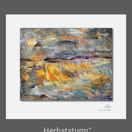
„Herbststurm“