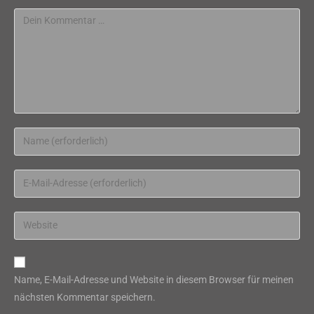
Kommentar
Gib
deinen
Namen
Gib
oder
deine
Benutzernamen
E-
Gib
zum
Mail-
deine
Kommentieren
Adresse
Website-
ein
zum
URL
Name, E-Mail-Adresse und Website in diesem Browser für meinen
Kommentieren
ein
nächsten Kommentar speichern.
ein
(optional)