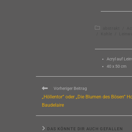
Beitrags-
abstrakt
/
Ac
Kategorie:
/
Kohle
/
Leinw
Acryl auf Lei
40 x 50 cm
Weitere
Vorheriger Beitrag
Artikel
„Höllentor“ oder „Die Blumen des Bösen“ 
ansehen
Baudelaire
DAS KÖNNTE DIR AUCH GEFALLEN