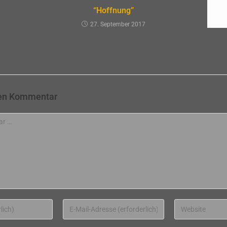
“Hoffnung”
27. September 2017
nen Kommentar
Gib
Gib
deine
deine