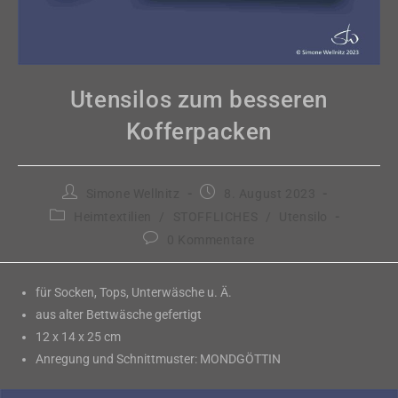
Utensilos zum besseren
Kofferpacken
Beitrags-
Beitrag
Simone Wellnitz
8. August 2023
Autor:
veröffentlicht:
Beitrags-
Heimtextilien
/
STOFFLICHES
/
Utensilo
Kategorie:
Beitrags-
0 Kommentare
Kommentare:
für Socken, Tops, Unterwäsche u. Ä.
aus alter Bettwäsche gefertigt
12 x 14 x 25 cm
Anregung und Schnittmuster: MONDGÖTTIN