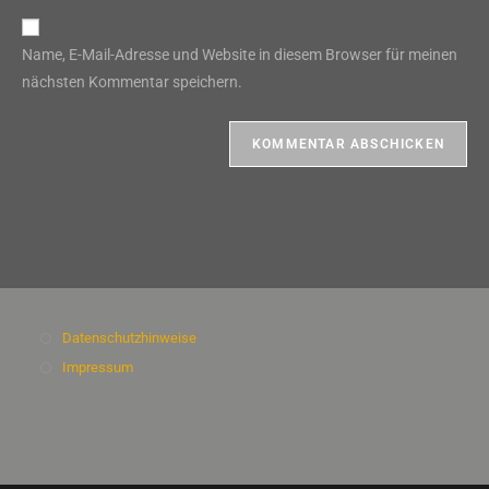
Adresse
Website-
ein
zum
URL
Name, E-Mail-Adresse und Website in diesem Browser für meinen
Kommentieren
ein
nächsten Kommentar speichern.
ein
(optional)
Datenschutzhinweise
Impressum