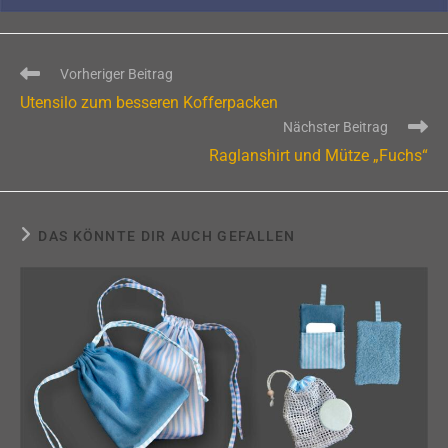
Weitere
Vorheriger Beitrag
Artikel
Utensilo zum besseren Kofferpacken
ansehen
Nächster Beitrag
Raglanshirt und Mütze „Fuchs“
DAS KÖNNTE DIR AUCH GEFALLEN