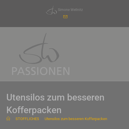
Zum
Simone Wellnitz
Inhalt
springen
Utensilos zum besseren
Kofferpacken
>
STOFFLICHES
>
Utensilos zum besseren Kofferpacken