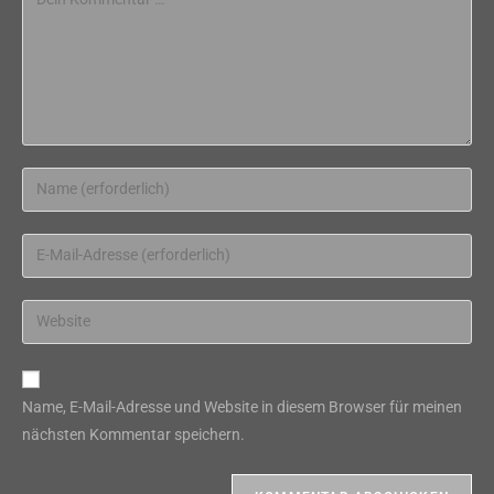
Gib
deinen
Namen
Gib
oder
deine
Benutzernamen
E-
Gib
zum
Mail-
deine
Kommentieren
Adresse
Website-
ein
zum
URL
Name, E-Mail-Adresse und Website in diesem Browser für meinen
Kommentieren
ein
nächsten Kommentar speichern.
ein
(optional)