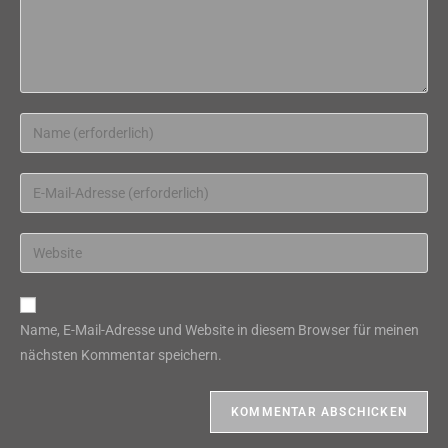
Gib
deinen
Namen
Gib
oder
deine
Benutzernamen
E-
Gib
zum
Mail-
deine
Kommentieren
Adresse
Website-
ein
zum
URL
Name, E-Mail-Adresse und Website in diesem Browser für meinen
Kommentieren
ein
nächsten Kommentar speichern.
ein
(optional)