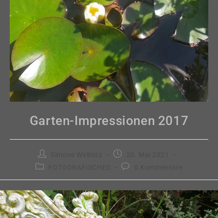
Garten-Impressionen 2017
Beitrags-
Beitrag
Simone Wellnitz
20. Mai 2021
Autor:
veröffentlicht:
Beitrags-
Beitrags-
FOTOGRAFISCHES
0 Kommentare
Kategorie:
Kommentare: