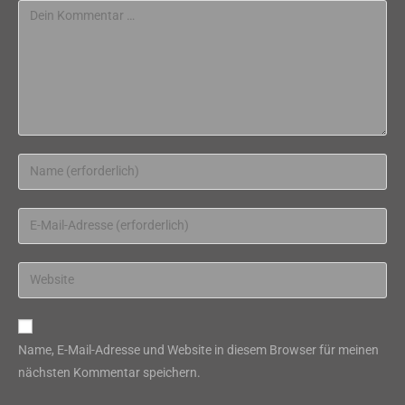
Kommentar
Gib
deinen
Namen
Gib
oder
deine
Benutzernamen
E-
Gib
zum
Mail-
deine
Kommentieren
Adresse
Website-
ein
zum
URL
Name, E-Mail-Adresse und Website in diesem Browser für meinen
Kommentieren
ein
nächsten Kommentar speichern.
ein
(optional)