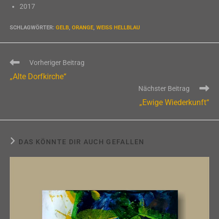
2017
SCHLAGWÖRTER
:
GELB
,
ORANGE
,
WEISS HELLBLAU
Weitere
Vorheriger Beitrag
Artikel
„Alte Dorfkirche“
ansehen
Nächster Beitrag
„Ewige Wiederkunft“
DAS KÖNNTE DIR AUCH GEFALLEN