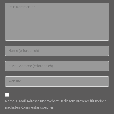
Kommentar
Gib
deinen
Namen
Gib
oder
deine
Benutzernamen
E-
Gib
zum
Mail-
deine
Kommentieren
Adresse
Website-
ein
zum
URL
Name, E-Mail-Adresse und Website in diesem Browser für meinen
Kommentieren
ein
nächsten Kommentar speichern.
ein
(optional)