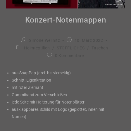
Konzert-Notenmappen
Beitrags-
Beitrag
Simone Wellnitz
10. März 2022
Autor:
veröffentlicht:
Beitrags-
Heimtextilien
/
STOFFLICHES
/
Taschen
Kategorie:
Beitrags-
0 Kommentare
Kommentare:
aus SnapPap (drei- bis vierseitig)
Schnitt: Eigenkreation
mit roter Ziernaht
Gummiband zum Verschließen
jede Seite mit Halterung für Notenblätter
ausklappbares Schild mit Logo (geplottet, innen mit
Namen)