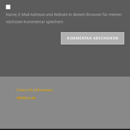
Adresse
Website-
ein
zum
URL
Name, E-Mail-Adresse und Website in diesem Browser für meinen
Kommentieren
ein
nächsten Kommentar speichern.
ein
(optional)
Datenschutzhinweise
Impressum