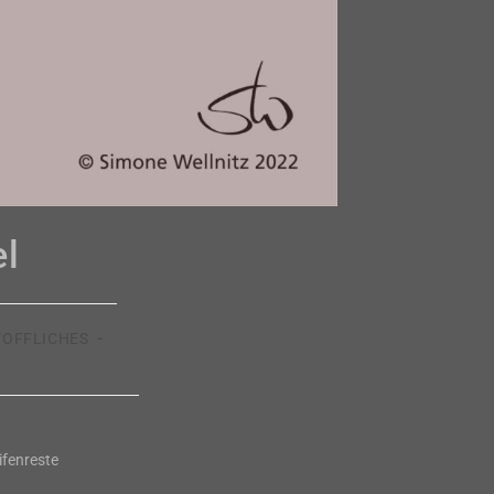
el
TOFFLICHES
ifenreste