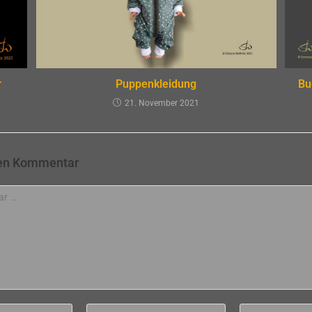
r
Puppenkleidung
Bu
21. November 2021
nen Kommentar
Gib
Gib