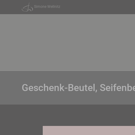
Zum
Simone Wellnitz
Inhalt
springen
Geschenk-Beutel, Seifenb