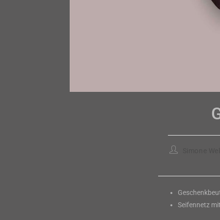
G
Beitrags-
Simone Wel
Autor:
Geschenkbeut
Seifennetz mi