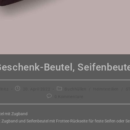
eschenk-Beutel, Seifenbeut
Beitrag
Beitrags-
lnitz
20. April 2022
Buchhüllen
/
Heimtextilien
/
S
veröffentlicht:
Kategorie:
Beitrags-
0 Kommentare
Kommentare:
el mit Zugband
t Zugband und Seifenbeutel mit Frottee-Rückseite für feste Seifen oder Se