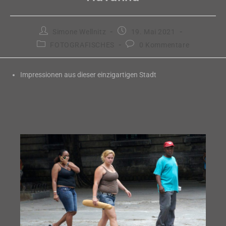
Beitrags-
Beitrag
Simone Wellnitz
19. Mai 2021
Autor:
veröffentlicht:
Beitrags-
Beitrags-
FOTOGRAFISCHES
0 Kommentare
Kategorie:
Kommentare:
Impressionen aus dieser einzigartigen Stadt