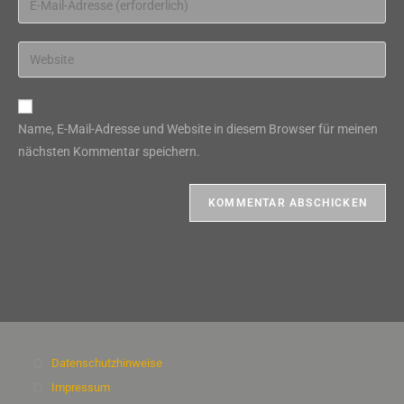
oder
deine
Benutzernamen
E-
Gib
zum
Mail-
deine
Kommentieren
Adresse
Website-
ein
zum
URL
Name, E-Mail-Adresse und Website in diesem Browser für meinen
Kommentieren
ein
nächsten Kommentar speichern.
ein
(optional)
Datenschutzhinweise
Impressum