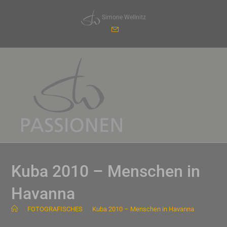
Zum
Simone Wellnitz
Inhalt
springen
Kuba 2010 – Menschen in
Havanna
>
FOTOGRAFISCHES
>
Kuba 2010 – Menschen in Havanna