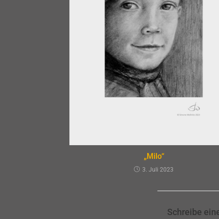
„Milo“
3. Juli 2023
Schreibe ei