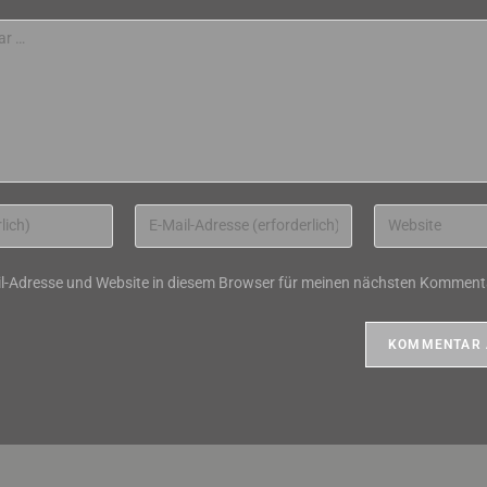
Gib
Gib
deine
deine
E-
Website-
l-Adresse und Website in diesem Browser für meinen nächsten Kommenta
Mail-
URL
Adresse
ein
zum
(optional)
Kommentieren
ein