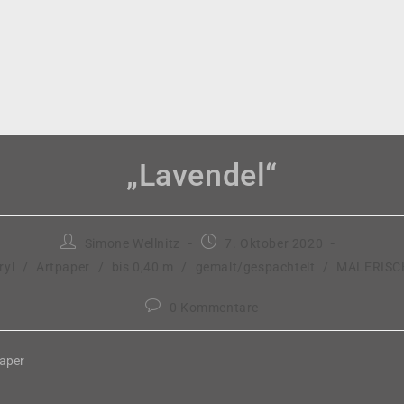
„Lavendel“
Beitrags-
Beitrag
Simone Wellnitz
7. Oktober 2020
Autor:
veröffentlicht:
ryl
/
Artpaper
/
bis 0,40 m
/
gemalt/gespachtelt
/
MALERISC
Beitrags-
0 Kommentare
Kommentare:
paper