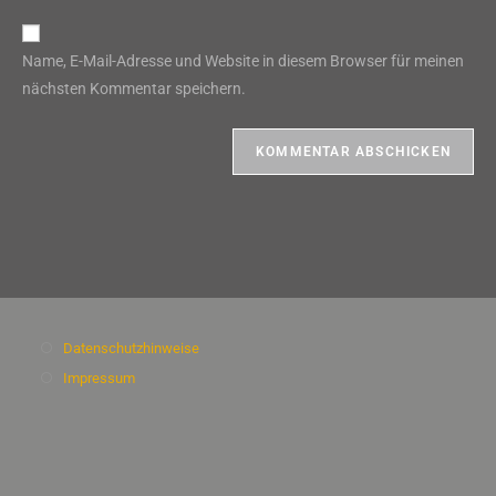
Adresse
Website-
ein
zum
URL
Name, E-Mail-Adresse und Website in diesem Browser für meinen
Kommentieren
ein
nächsten Kommentar speichern.
ein
(optional)
Datenschutzhinweise
Impressum