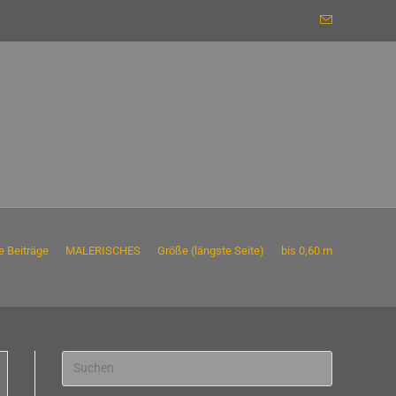
e Beiträge
>
MALERISCHES
>
Größe (längste Seite)
>
bis 0,60 m
Press
Escape