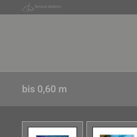
Zum
Simone Wellnitz
Inhalt
springen
bis 0,60 m