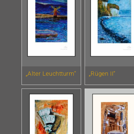
„Alter Leuchtturm“
„Rügen II“