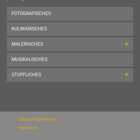
the
FOTOGRAFISCHES
sea
pan
KULINARISCHES
MALERISCHES
MUSIKALISCHES
STOFFLICHES
Datenschutzhinweise
Impressum