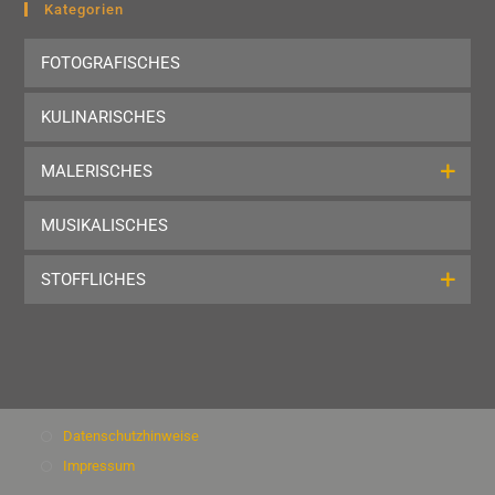
clo
Kategorien
the
FOTOGRAFISCHES
sea
pan
KULINARISCHES
MALERISCHES
MUSIKALISCHES
STOFFLICHES
Datenschutzhinweise
Impressum