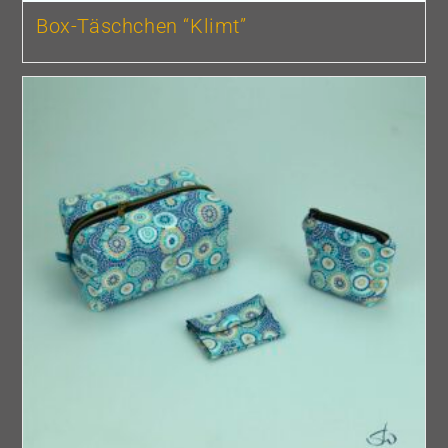
Box-Täschchen “Klimt”