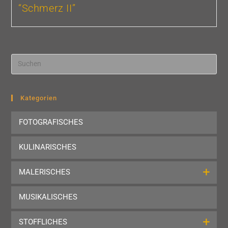
“Schmerz II”
Pre
Esc
to
clo
Kategorien
the
FOTOGRAFISCHES
sea
pan
KULINARISCHES
MALERISCHES
MUSIKALISCHES
STOFFLICHES