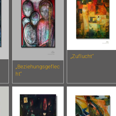
„Zuflucht“
„Beziehungsgeflec
ht“