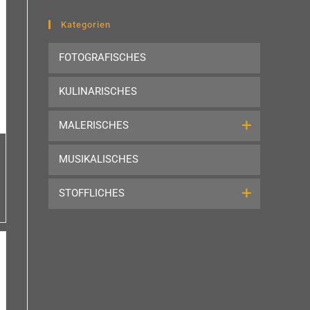
to
close
Kategorien
the
FOTOGRAFISCHES
search
panel.
KULINARISCHES
MALERISCHES
MUSIKALISCHES
STOFFLICHES