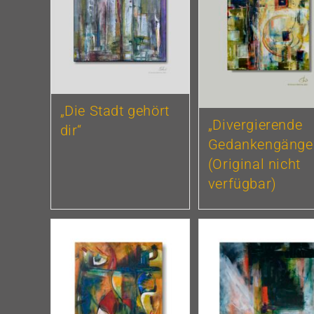
„Die Stadt gehört
„Divergierende
dir“
Gedankengänge
(Original nicht
verfügbar)