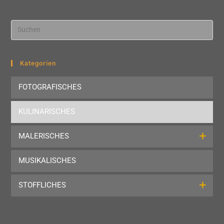
Pre
Esc
to
clo
Kategorien
the
FOTOGRAFISCHES
sea
pan
KULINARISCHES
MALERISCHES
MUSIKALISCHES
STOFFLICHES