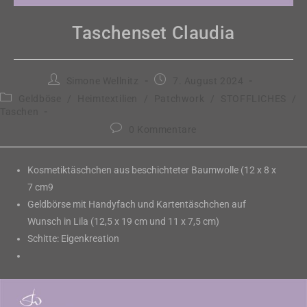
Taschenset Claudia
Beitrags-
Beitrag
Simone Wellnitz
7. August 2024
Autor:
veröffentlicht:
Beitrags-
Geldböse
/
Heimtextilien
/
Patchwork
/
STOFFLICHES
/
Kategorie:
Taschen
Beitrags-
0 Kommentare
Kommentare:
Kosmetiktäschchen aus beschichteter Baumwolle (12 x 8 x
7 cm9
Geldbörse mit Handyfach und Kartentäschchen auf
Wunsch in Lila (12,5 x 19 cm und 11 x 7,5 cm)
Schitte: Eigenkreation