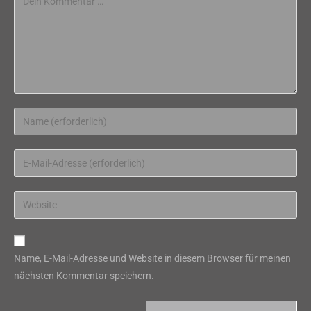
Gib
deinen
Namen
Gib
oder
deine
Benutzernamen
E-
Gib
zum
Mail-
deine
Kommentieren
Adresse
Website-
ein
zum
URL
Name, E-Mail-Adresse und Website in diesem Browser für meinen
Kommentieren
ein
nächsten Kommentar speichern.
ein
(optional)