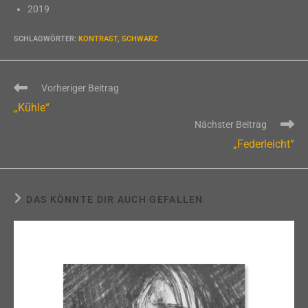
2019
SCHLAGWÖRTER
:
KONTRAST
,
SCHWARZ
Weitere
Vorheriger Beitrag
Artikel
„Kühle“
ansehen
Nächster Beitrag
„Federleicht“
DAS KÖNNTE DIR AUCH GEFALLEN