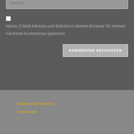
Gib
zum
Mail-
deine
Kommentieren
Adresse
Website-
ein
zum
URL
Name, E-Mail-Adresse und Website in diesem Browser für meinen
Kommentieren
ein
nächsten Kommentar speichern.
ein
(optional)
Datenschutzhinweise
Impressum