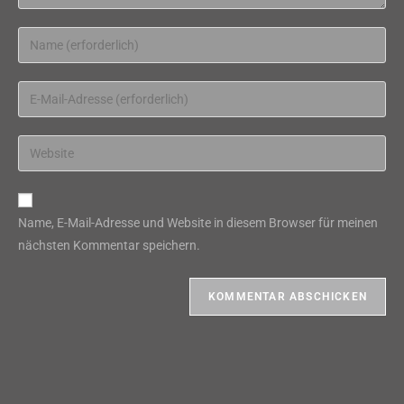
Gib
deinen
Namen
Gib
oder
deine
Benutzernamen
E-
Gib
zum
Mail-
deine
Kommentieren
Adresse
Website-
ein
zum
URL
Name, E-Mail-Adresse und Website in diesem Browser für meinen
Kommentieren
ein
nächsten Kommentar speichern.
ein
(optional)