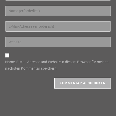
Gib
deinen
Namen
Gib
oder
deine
Benutzernamen
E-
Gib
zum
Mail-
deine
Kommentieren
Adresse
Website-
ein
zum
URL
Name, E-Mail-Adresse und Website in diesem Browser für meinen
Kommentieren
ein
nächsten Kommentar speichern.
ein
(optional)