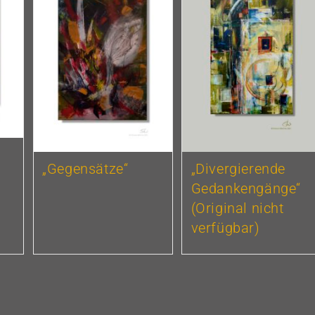
„Gegensätze“
„Divergierende
Gedankengänge“
(Original nicht
verfügbar)