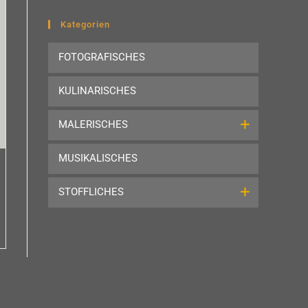
to
close
Kategorien
the
FOTOGRAFISCHES
search
panel.
KULINARISCHES
MALERISCHES
MUSIKALISCHES
STOFFLICHES