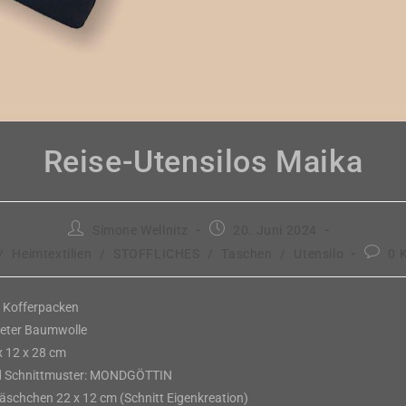
Reise-Utensilos Maika
Beitrags-
Beitrag
Simone Wellnitz
20. Juni 2024
Autor:
veröffentlicht:
Beitra
/
Heimtextilien
/
STOFFLICHES
/
Taschen
/
Utensilo
0 
Komme
 Kofferpacken
teter Baumwolle
x 12 x 28 cm
d Schnittmuster: MONDGÖTTIN
schchen 22 x 12 cm (Schnitt Eigenkreation)