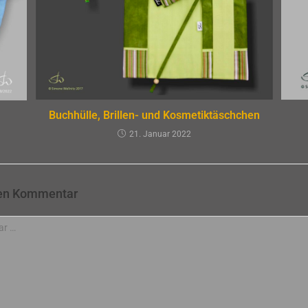
Buchhülle, Brillen- und Kosmetiktäschchen
21. Januar 2022
nen Kommentar