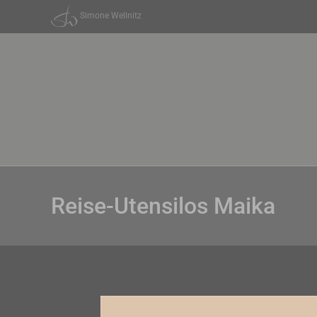
Zum
Simone Wellnitz
Inhalt
springen
Reise-Utensilos Maika