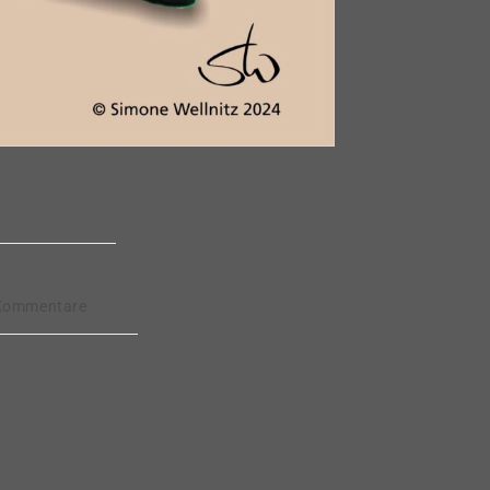
gs-
Kommentare
ntare: