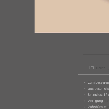
Beitrags-
Beutel
Kategorie:
zum besseren
aus beschich
Utensilos: 12 
Anregung un
Zahnbürstentä