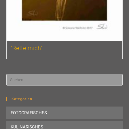
“Rette mich”
Pre
Esc
to
clo
Kategorien
the
FOTOGRAFISCHES
sea
pan
KULINARISCHES