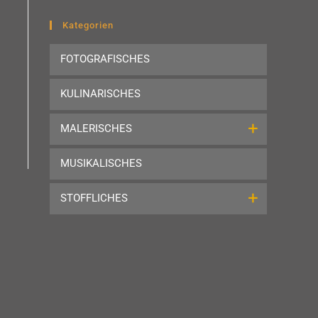
to
close
Kategorien
the
FOTOGRAFISCHES
search
panel.
KULINARISCHES
MALERISCHES
MUSIKALISCHES
STOFFLICHES