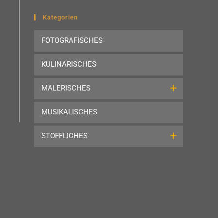
to
close
Kategorien
the
FOTOGRAFISCHES
search
panel.
KULINARISCHES
MALERISCHES
MUSIKALISCHES
STOFFLICHES