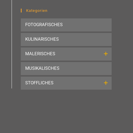
to
close
Kategorien
the
FOTOGRAFISCHES
search
panel.
KULINARISCHES
MALERISCHES
MUSIKALISCHES
STOFFLICHES