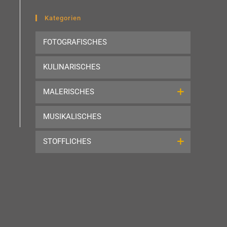
to
close
Kategorien
the
FOTOGRAFISCHES
search
panel.
KULINARISCHES
MALERISCHES
MUSIKALISCHES
STOFFLICHES