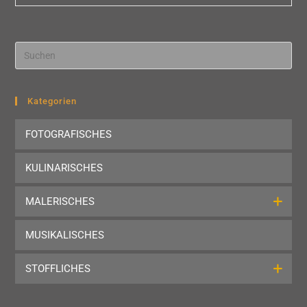
Pre
Esc
to
clo
Kategorien
the
FOTOGRAFISCHES
sea
pan
KULINARISCHES
MALERISCHES
MUSIKALISCHES
STOFFLICHES