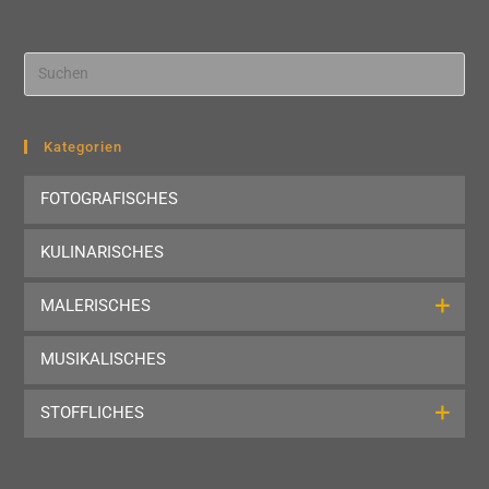
Pre
Esc
to
clo
Kategorien
the
FOTOGRAFISCHES
sea
pan
KULINARISCHES
MALERISCHES
MUSIKALISCHES
STOFFLICHES